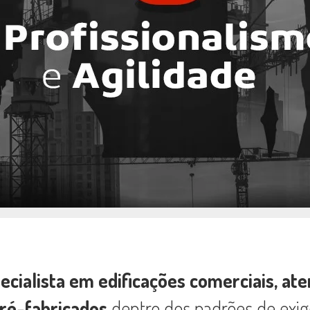
cialista em edificações comerciais, ate
pré-fabricados
dentro dos padrões de exig