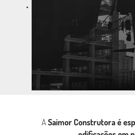
A
Saimor Construtora é espe
edificações em 